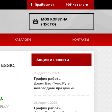
Прайс-лист
PDF Каталоги
МОЯ КОРЗИНА
(ПУСТО)
КАТАЛОГИ
КОНТАКТЫ
Акции и новости
assic,
28 Декабрь 2023
График работы
ДжастБэстТулс.Ру в
новогодние праздники
ДС
28 Апрель 2023
-9007
График работы