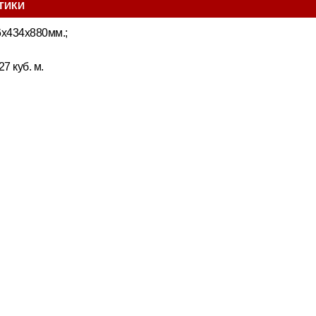
ТИКИ
6х434х880мм.;
7 куб. м.