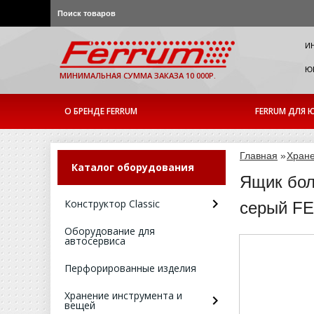
И
ЮР
МИНИМАЛЬНАЯ СУММА ЗАКАЗА 10 000Р.
О БРЕНДЕ FERRUM
FERRUM ДЛЯ Ю
Главная
»
Хране
Каталог оборудования
Ящик бол
Конструктор Classic
серый FE
Оборудование для
автосервиса
Перфорированные изделия
Хранение инструмента и
вещей