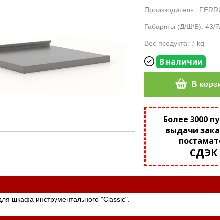
Производитель:
FERR
Габариты (Д/Ш/В): 43/7
Вес продукта: 7 kg
В наличии
В корз
Более 3000 п
выдачи зака
постамат
СДЭК
ля шкафа инструментального "Classic".