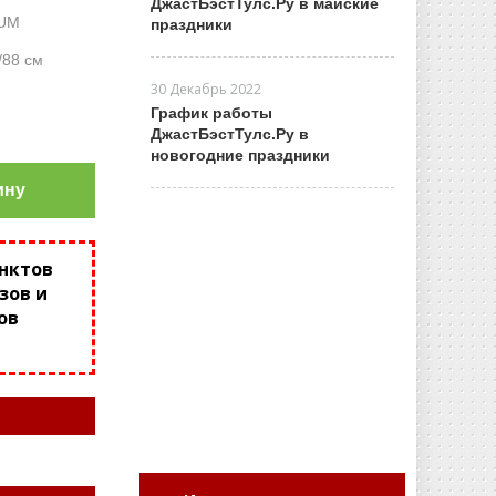
ДжастБэстТулс.Ру в майские
UM
праздники
/88 см
30 Декабрь 2022
График работы
ДжастБэстТулс.Ру в
новогодние праздники
ину
унктов
зов и
ов