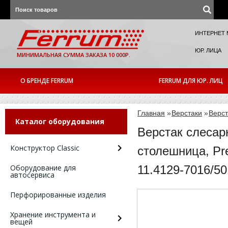
ИНТЕРНЕТ 
ЮР. ЛИЦА
МИНИМАЛЬНАЯ СУММА ЗАКАЗА 10 000Р.
О БРЕНДЕ FERRUM
FERRUM ДЛЯ ЮР. ЛИЦ
Главная
»
Верстаки
»
Верст
Каталог оборудования
Верстак слесар
Конструктор Classic
столешница, Pr
Оборудование для
11.4129-7016/5
автосервиса
Перфорированные изделия
Хранение инструмента и
вещей