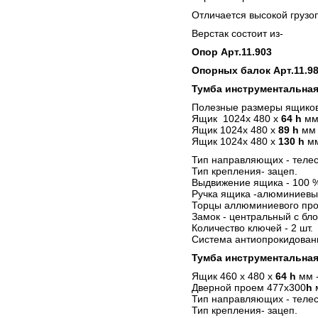
Отличается высокой грузо
Верстак состоит из-
Опор Арт.11.903
Опорных балок Арт.11.9
Тумба инструментальная
Полезные размеры ящиков
Ящик 1024х 480 х
64 h
мм
Ящик 1024х 480 х
89 h
мм 
Ящик 1024х 480 х
130 h
мм
Тип направляющих - телес
Тип крепления- зацеп.
Выдвижение ящика - 100 
Ручка ящика -алюминиевы
Торцы аллюминиевого про
Замок - центральный с бло
Количество ключей - 2 шт.
Система антиопрокидован
Тумба инструментальная 
Ящик 460 х 480 х
64 h
мм -
Дверной проем 477х300
h
Тип направляющих - телес
Тип крепления- зацеп.