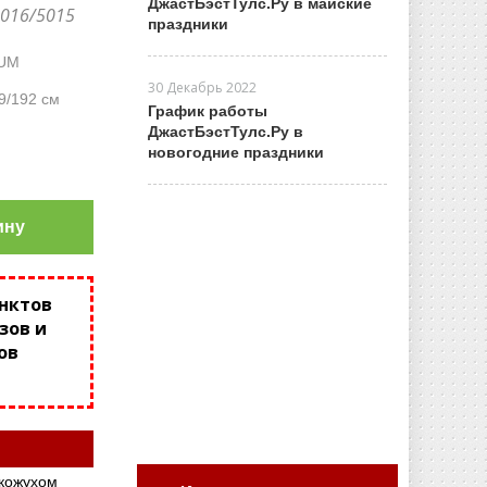
ДжастБэстТулс.Ру в майские
7016/5015
праздники
UM
30 Декабрь 2022
9/192 см
График работы
ДжастБэстТулс.Ру в
новогодние праздники
ину
унктов
зов и
ов
кожухом