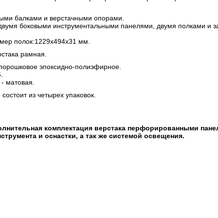
ыми балками и верстачными опорами.
двумя боковыми инструментальными панелями, двумя полками и з
мер полок:1229х494х31 мм.
рстака рамная.
 порошковое эпоксидно-полиэфирное.
.
 - матовая.
состоит из четырех упаковок.
олнительная комплектация верстака перфорированными пане
струмента и оснастки, а так же системой освещения.