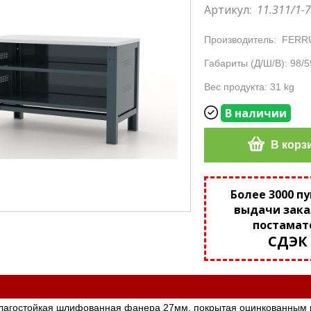
Артикул:
11.311/1-
Производитель:
FERR
Габариты (Д/Ш/В): 98/5
Вес продукта: 31 kg
В наличии
В корз
Более 3000 п
выдачи зака
постамат
СДЭК
влагостойкая шлифованная фанера 27мм. покрытая оцинкованным 