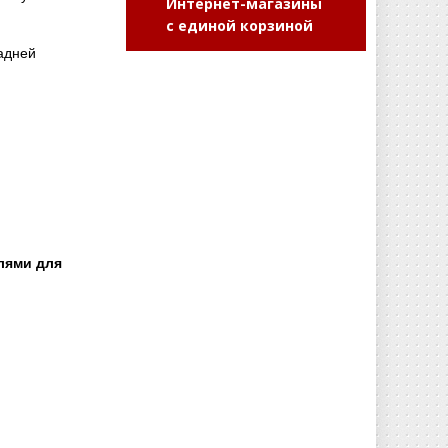
Интернет-магазины
с единой корзиной
адней
лями для