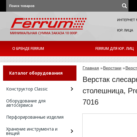
ИНТЕРНЕТ 
ЮР. ЛИЦА
МИНИМАЛЬНАЯ СУММА ЗАКАЗА 10 000Р.
О БРЕНДЕ FERRUM
FERRUM ДЛЯ ЮР. ЛИЦ
Главная
»
Верстаки
»
Верст
Каталог оборудования
Верстак слесар
Конструктор Classic
столешница, Pr
Оборудование для
7016
автосервиса
Перфорированные изделия
Хранение инструмента и
вещей