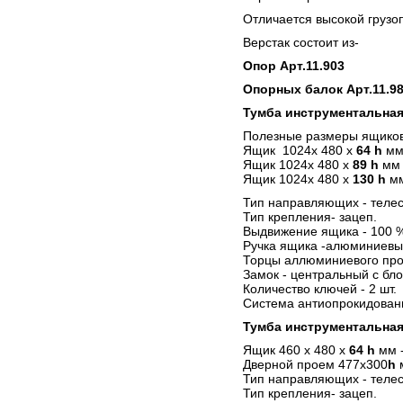
Отличается высокой грузо
Верстак состоит из-
Опор Арт.11.903
Опорных балок Арт.11.9
Тумба инструментальная
Полезные размеры ящиков
Ящик 1024х 480 х
64 h
мм
Ящик 1024х 480 х
89 h
мм 
Ящик 1024х 480 х
130 h
мм
Тип направляющих - телес
Тип крепления- зацеп.
Выдвижение ящика - 100 
Ручка ящика -алюминиевы
Торцы аллюминиевого про
Замок - центральный с бло
Количество ключей - 2 шт.
Система антиопрокидован
Тумба инструментальная 
Ящик 460 х 480 х
64 h
мм -
Дверной проем 477х300
h
Тип направляющих - телес
Тип крепления- зацеп.