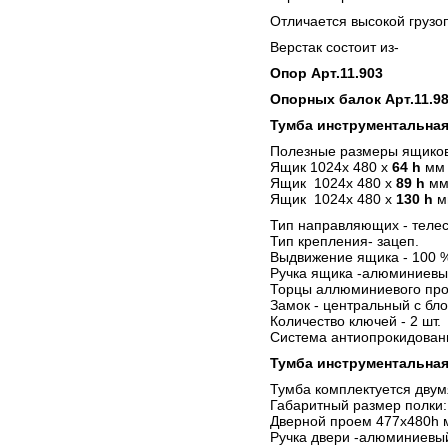
Отличается высокой грузо
Верстак состоит из-
Опор Арт.11.903
Опорных балок Арт.11.9
Тумба инструментальная
Полезные размеры ящиков
Ящик 1024х 480 х
64 h
мм 
Ящик 1024х 480 х
89 h
мм
Ящик 1024х 480 х
130 h
м
Тип направляющих - телес
Тип крепления- зацеп.
Выдвижение ящика - 100 
Ручка ящика -алюминиевы
Торцы аллюминиевого про
Замок - центральный с бло
Количество ключей - 2 шт.
Система антиопрокидован
Тумба инструментальная 
Тумба комплектуется двум
Габаритный размер полки:
Дверной проем 477х480h 
Ручка двери -алюминиевы