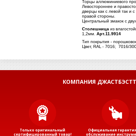
Торцы аллюминиевого про
Левостороннее и правосто
дверцы как с левой так и 
правой стороны.
Центральный змакок с дву
Столешница
из влагосто
1,2мм.
Арт.11.9914
Тип покрытия - порошково
Цвет, RAL - 7016; 7016/30
КОМПАНИЯ ДЖАСТБЭСТТ
Только оригинальный
Официальная гарантия
сертифицированный товар!
обслуживание инструме