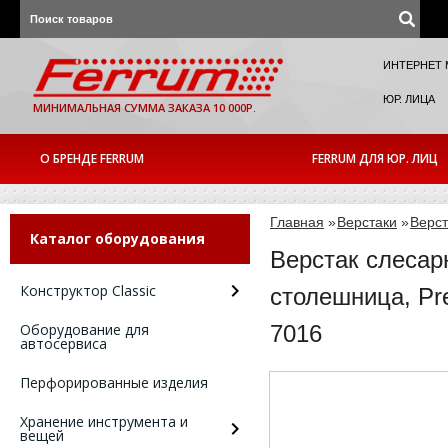
ИНТЕРНЕТ 
ЮР. ЛИЦА
МИНИМАЛЬНАЯ СУММА ЗАКАЗА 10 000Р.
О БРЕНДЕ FERRUM
FERRUM ДЛЯ ЮР. ЛИЦ
Главная
»
Верстаки
»
Верст
Каталог оборудования
Верстак слесар
Конструктор Classic
столешница, Pr
Оборудование для
7016
автосервиса
Перфорированные изделия
Хранение инструмента и
вещей