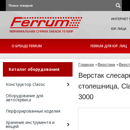
ИНТЕРНЕТ 
ЮР. ЛИЦА
МИНИМАЛЬНАЯ СУММА ЗАКАЗА 10 000Р.
О БРЕНДЕ FERRUM
FERRUM ДЛЯ ЮР. ЛИЦ
Главная
»
Верстаки
»
Верст
Каталог оборудования
Верстак слесар
Конструктор Classic
столешница, Cl
Оборудование для
3000
автосервиса
Перфорированные изделия
Хранение инструмента и
вещей