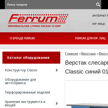
ИНТЕРНЕТ 
ЮР. ЛИЦА
МИНИМАЛЬНАЯ СУММА ЗАКАЗА 10 000Р.
О БРЕНДЕ FERRUM
FERRUM ДЛЯ ЮР. ЛИЦ
Главная
»
Верстаки
»
Верст
Каталог оборудования
Верстак слесар
Конструктор Classic
Classic синий 0
Оборудование для
автосервиса
Перфорированные изделия
Хранение инструмента и
вещей