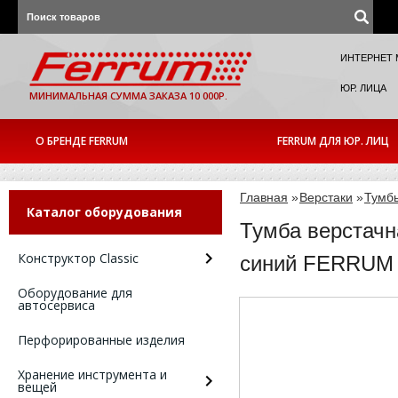
ИНТЕРНЕТ 
ЮР. ЛИЦА
МИНИМАЛЬНАЯ СУММА ЗАКАЗА 10 000Р.
О БРЕНДЕ FERRUM
FERRUM ДЛЯ ЮР. ЛИЦ
Главная
»
Верстаки
»
Тумб
Каталог оборудования
Тумба верстачн
Конструктор Classic
синий FERRUM А
Оборудование для
автосервиса
Перфорированные изделия
Хранение инструмента и
вещей