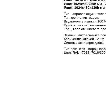
Ящик
1024х480х89h
мм - 
Ящик
1024х480х130h
мм 
Тип направляющих - телес
Тип крепления- зацеп.
Выдвижение ящика - 100 
Ручка ящика -алюминиевы
Торцы аллюминиевого про
Замок - центральный с бло
Количество ключей - 2 шт.
Система антиопрокидован
Тип покрытия - порошково
Цвет, RAL - 7016; 7016/300