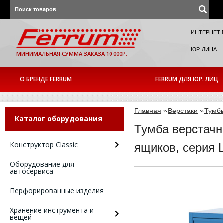
ИНТЕРНЕТ 
ЮР. ЛИЦА
МИНИМАЛЬНАЯ СУММА ЗАКАЗА 10 000Р.
О БРЕНДЕ FERRUM
FERRUM ДЛЯ ЮР. ЛИЦ
Главная
»
Верстаки
»
Тумб
Каталог оборудования
Тумба верстачн
Конструктор Classic
ящиков, серия 
Оборудование для
автосервиса
Перфорированные изделия
Хранение инструмента и
вещей