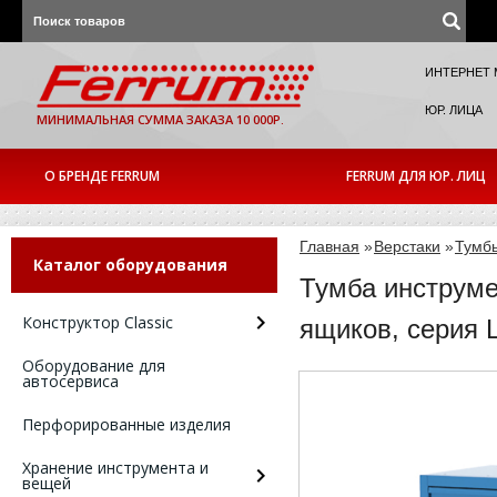
ИНТЕРНЕТ 
ЮР. ЛИЦА
МИНИМАЛЬНАЯ СУММА ЗАКАЗА 10 000Р.
О БРЕНДЕ FERRUM
FERRUM ДЛЯ ЮР. ЛИЦ
Главная
»
Верстаки
»
Тумб
Каталог оборудования
Тумба инструме
Конструктор Classic
ящиков, серия 
Оборудование для
автосервиса
Перфорированные изделия
Хранение инструмента и
вещей