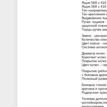
Ящик 568 х 416
Ящик 568 х 416
Тип направляющ
Тип крепления 
Выдвижение ящи
Ручки ящиков -
защитной пленк
Торцы ручек за
Замок - центра
Количество ключ
Цвет ключа - си
Система антиоп
Диаметр колес 
Комплект колес 
Покрытие колес
Цвет колес – че
Покрытие рабоч
с боковым держ
Полезный разме
Боковые стенки
крючков и проч
Радиусная тран
Тележка дополн
контейнером,п
аксессуарами