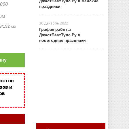
ДжастБэстТулс.Ру в майские
3000
праздники
UM
30 Декабрь 2022
9/192 см
График работы
ДжастБэстТулс.Ру в
новогодние праздники
ину
унктов
зов и
ов