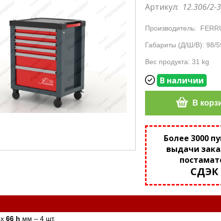
Артикул:
12.306/2-
Производитель:
FERR
Габариты (Д/Ш/В): 98/5
Вес продукта: 31 kg
В наличии
В корз
Более 3000 п
выдачи зака
постамат
СДЭК
 х
66 h
мм – 4 шт.