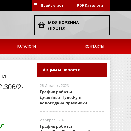
Прайс-лист
PDF Каталоги
МОЯ КОРЗИНА
(ПУСТО)
КАТАЛОГИ
КОНТАКТЫ
Акции и новости
 и
.306/2-
28 Декабрь 2023
График работы
ДжастБэстТулс.Ру в
новогодние праздники
28 Апрель 2023
ДС
График работы