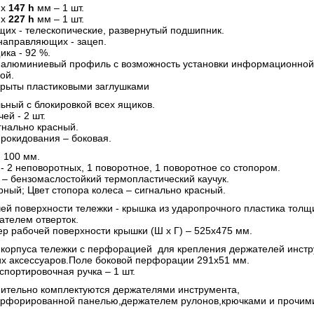
 х
147 h
мм – 1 шт.
 х
227 h
мм – 1 шт.
их - телескопические, развернутый подшипник.
направляющих - зацеп.
ка - 92 %.
 алюминиевый профиль с возможность установки информационной 
ой.
крыты пластиковыми заглушками
льный с блокировкой всех ящиков.
ей - 2 шт.
гнально красный.
рокидования – боковая.
- 100 мм.
- 2 неповоротных, 1 поворотное, 1 поворотное со стопором.
 – бензомаслостойкий термопластический каучук.
рный; Цвет стопора колеса – сигнально красный.
ей поверхности тележки - крышка из ударопрочного пластика толщ
ателем отверток.
р рабочей поверхности крышки (Ш х Г) – 525х475 мм.
 корпуса тележки с перфорацией для крепления держателей инстр
их аксессуаров.Поле боковой перфорации 291х51 мм.
спортировочная ручка – 1 шт.
ительно комплектуются держателями инструмента,
ерфорированной панелью,держателем рулонов,крючками и прочим