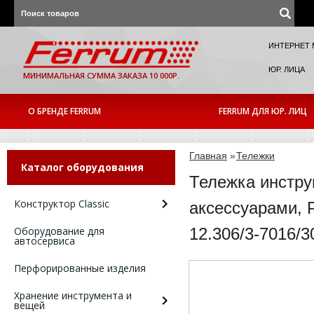
ИНТЕРНЕТ 
ЮР. ЛИЦА
МИНИМАЛЬНАЯ СУММА ЗАКАЗА 10 000Р.
О БРЕНДЕ FERRUM
FERRUM ДЛЯ ЮР. ЛИЦ
Главная
»
Тележки
Каталог оборудования
Тележка инстру
Конструктор Classic
аксессуарами, 
Оборудование для
12.306/3-7016/3
автосервиса
Перфорированные изделия
Хранение инструмента и
вещей