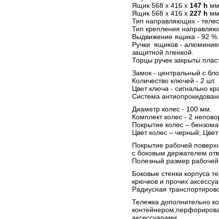
Ящик 568 х 416 х
147 h
мм 
Ящик 568 х 416 х
227 h
мм 
Тип направляющих - телес
Тип крепления направляющ
Выдвижение ящика - 92 %.
Ручки ящиков - алюминие
защитной пленкой.
Торцы ручек закрыты пла
Замок - центральный с бло
Количество ключей - 2 шт.
Цвет ключа - сигнально кр
Система антиопрокидовани
Диаметр колес - 100 мм.
Комплект колес - 2 непово
Покрытие колес – бензома
Цвет колес – черный; Цвет
Покрытие рабочей поверхн
с боковым держателем отв
Полезный размер рабочей 
Боковые стенки корпуса т
крючков и прочих аксессу
Радиусная транспортировоч
Тележка дополнительно к
контейнером,перфорирова
аксессуарами