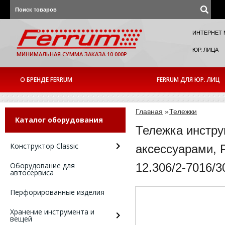
ИНТЕРНЕТ 
ЮР. ЛИЦА
МИНИМАЛЬНАЯ СУММА ЗАКАЗА 10 000Р.
О БРЕНДЕ FERRUM
FERRUM ДЛЯ ЮР. ЛИЦ
Главная
»
Тележки
Каталог оборудования
Тележка инстру
Конструктор Classic
аксессуарами, 
Оборудование для
12.306/2-7016/3
автосервиса
Перфорированные изделия
Хранение инструмента и
вещей