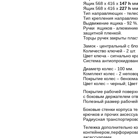
Ящик 568 х 416 х
147 h
мм 
Ящик 568 х 416 х
227 h
мм 
Тип направляющих - телес
Тип крепления направляющ
Выдвижение ящика - 92 %.
Ручки ящиков - алюминие
защитной пленкой.
Торцы ручек закрыты пла
Замок - центральный с бло
Количество ключей - 2 шт.
Цвет ключа - сигнально кр
Система антиопрокидовани
Диаметр колес - 100 мм.
Комплект колес - 2 непово
Покрытие колес – бензома
Цвет колес – черный; Цвет
Покрытие рабочей поверхн
с боковым держателем отв
Полезный размер рабочей 
Боковые стенки корпуса т
крючков и прочих аксессу
Радиусная транспортировоч
Тележка дополнительно к
контейнером,перфорирова
аксессуарами