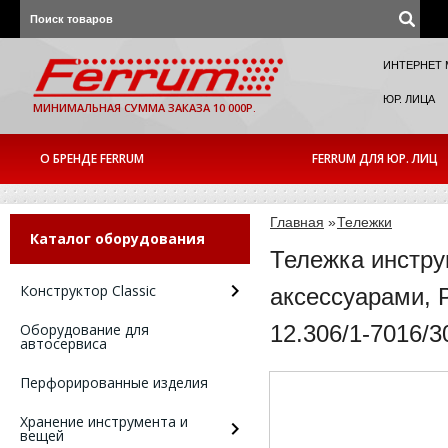
ИНТЕРНЕТ 
ЮР. ЛИЦА
МИНИМАЛЬНАЯ СУММА ЗАКАЗА 10 000Р.
О БРЕНДЕ FERRUM
FERRUM ДЛЯ ЮР. ЛИЦ
Главная
»
Тележки
Каталог оборудования
Тележка инстру
Конструктор Classic
аксессуарами, 
Оборудование для
12.306/1-7016/3
автосервиса
Перфорированные изделия
Хранение инструмента и
вещей