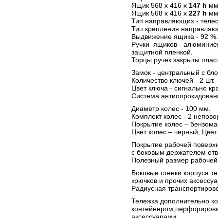
Ящик 568 х 416 х
147 h
мм 
Ящик 568 х 416 х
227 h
мм 
Тип направляющих - телес
Тип крепления направляющ
Выдвижение ящика - 92 %.
Ручки ящиков - алюминие
защитной пленкой.
Торцы ручек закрыты пла
Замок - центральный с бло
Количество ключей - 2 шт.
Цвет ключа - сигнально кр
Система антиопрокидовани
Диаметр колес - 100 мм.
Комплект колес - 2 непово
Покрытие колес – бензома
Цвет колес – черный; Цвет
Покрытие рабочей поверхн
с боковым держателем отв
Полезный размер рабочей 
Боковые стенки корпуса т
крючков и прочих аксессу
Радиусная транспортировоч
Тележка дополнительно к
контейнером,перфорирова
аксессуарами