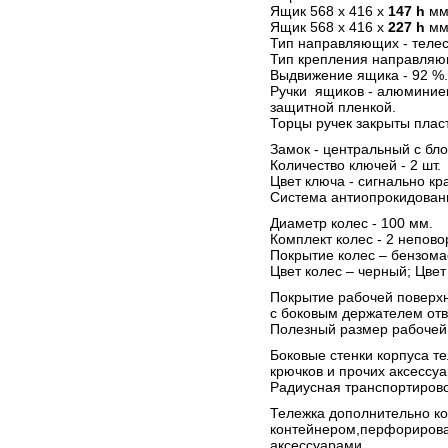
Ящик 568 х 416 х
147 h
мм 
Ящик 568 х 416 х
227 h
мм 
Тип направляющих - телес
Тип крепления направляющ
Выдвижение ящика - 92 %.
Ручки ящиков - алюминие
защитной пленкой.
Торцы ручек закрыты пла
Замок - центральный с бло
Количество ключей - 2 шт.
Цвет ключа - сигнально кр
Система антиопрокидовани
Диаметр колес - 100 мм.
Комплект колес - 2 непово
Покрытие колес – бензома
Цвет колес – черный; Цвет
Покрытие рабочей поверхн
с боковым держателем отв
Полезный размер рабочей 
Боковые стенки корпуса т
крючков и прочих аксессу
Радиусная транспортировоч
Тележка дополнительно к
контейнером,перфорирова
аксессуарами