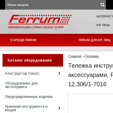
ИНТЕРНЕТ 
ЮР. ЛИЦА
МИНИМАЛЬНАЯ СУММА ЗАКАЗА 10 000Р.
О БРЕНДЕ FERRUM
FERRUM ДЛЯ ЮР. ЛИЦ
Главная
»
Тележки
Каталог оборудования
Тележка инстру
Конструктор Classic
аксессуарами, 
Оборудование для
12.306/1-7016
автосервиса
Перфорированные изделия
Хранение инструмента и
вещей