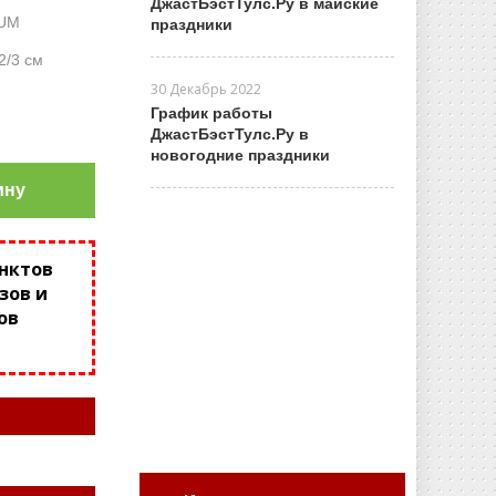
ДжастБэстТулс.Ру в майские
UM
праздники
2/3 см
30 Декабрь 2022
График работы
ДжастБэстТулс.Ру в
новогодние праздники
ину
унктов
зов и
ов