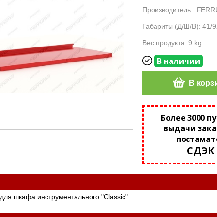
Производитель:
FERR
Габариты (Д/Ш/В): 41/9
Вес продукта: 9 kg
В наличии
В корз
Более 3000 п
выдачи зака
постамат
СДЭК
для шкафа инструментального "Classic".