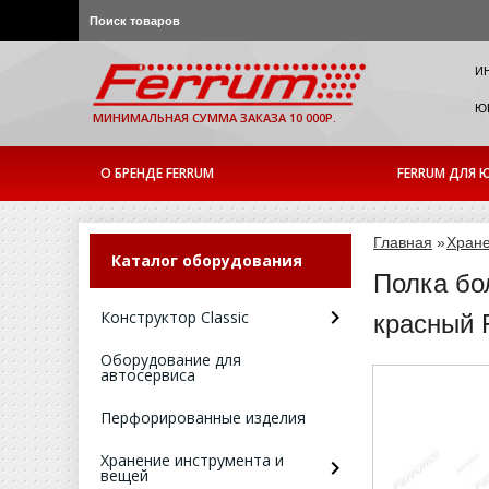
И
ЮР
МИНИМАЛЬНАЯ СУММА ЗАКАЗА 10 000Р.
О БРЕНДЕ FERRUM
FERRUM ДЛЯ Ю
Главная
»
Хране
Каталог оборудования
Полка бо
Конструктор Classic
красный 
Оборудование для
автосервиса
Перфорированные изделия
Хранение инструмента и
вещей