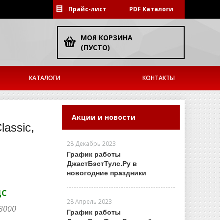
Прайс-лист
PDF Каталоги
МОЯ КОРЗИНА
(ПУСТО)
КАТАЛОГИ
КОНТАКТЫ
Акции и новости
assic,
28 Декабрь 2023
График работы
ДжастБэстТулс.Ру в
новогодние праздники
ДС
28 Апрель 2023
-3000
График работы