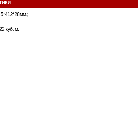
ТИКИ
5*412*28мм.;
2 куб. м.