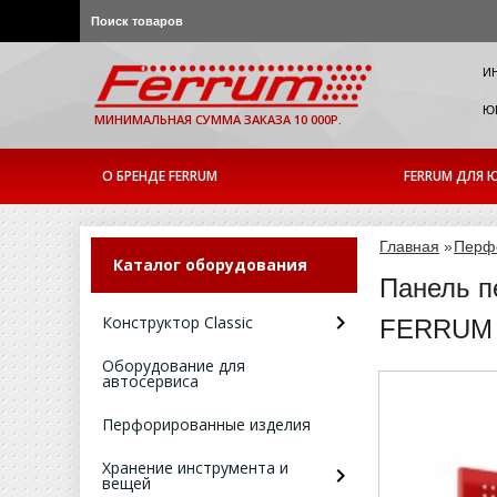
И
ЮР
МИНИМАЛЬНАЯ СУММА ЗАКАЗА 10 000Р.
О БРЕНДЕ FERRUM
FERRUM ДЛЯ Ю
Главная
»
Перф
Каталог оборудования
Панель п
Конструктор Classic
FERRUM А
Оборудование для
автосервиса
Перфорированные изделия
Хранение инструмента и
вещей