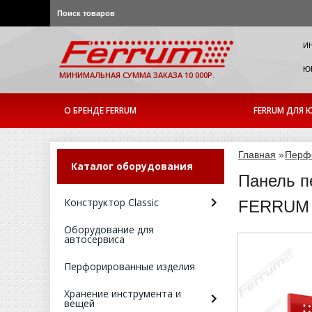
И
ЮР
МИНИМАЛЬНАЯ СУММА ЗАКАЗА 10 000Р.
О БРЕНДЕ FERRUM
FERRUM ДЛЯ Ю
Главная
»
Перф
Каталог оборудования
Панель п
Конструктор Classic
FERRUM А
Оборудование для
автосервиса
Перфорированные изделия
Хранение инструмента и
вещей