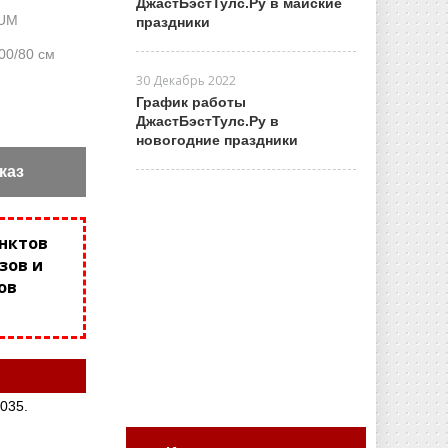
ДжастБэстТулс.Ру в майские
UM
праздники
00/80 см
30 Декабрь 2022
График работы
ДжастБэстТулс.Ру в
новогодние праздники
каз
унктов
зов и
ов
035.