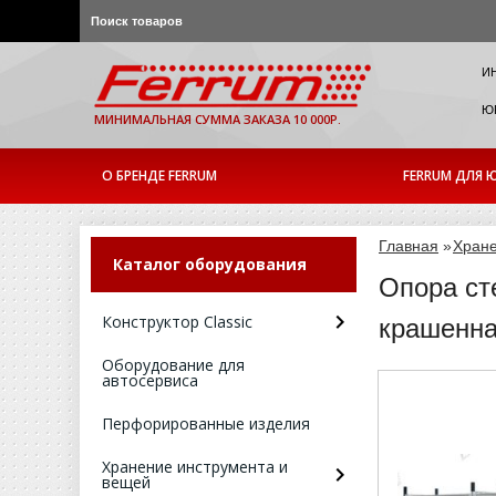
И
ЮР
МИНИМАЛЬНАЯ СУММА ЗАКАЗА 10 000Р.
О БРЕНДЕ FERRUM
FERRUM ДЛЯ Ю
Главная
»
Хране
Каталог оборудования
Опора ст
Конструктор Classic
крашенна
Оборудование для
автосервиса
Перфорированные изделия
Хранение инструмента и
вещей