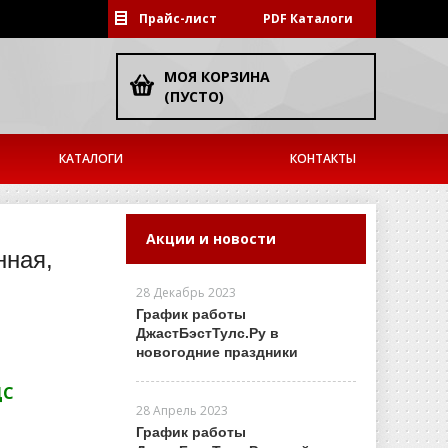
Прайс-лист
PDF Каталоги
МОЯ КОРЗИНА
(ПУСТО)
КАТАЛОГИ
КОНТАКТЫ
Акции и новости
нная,
28 Декабрь 2023
График работы
ДжастБэстТулс.Ру в
новогодние праздники
ДС
28 Апрель 2023
График работы