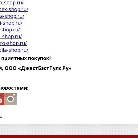
ha-shop.ru/
ipex-shop.ru/
ra-shop.ru/
i-shop.ru/
-shop.ru/
t-shop.ru/
pro-shop.ru/
bila-shop.ru/
 приятных покупок!
м, ООО «ДжастБэстТулс.Ру»
новостями:
..