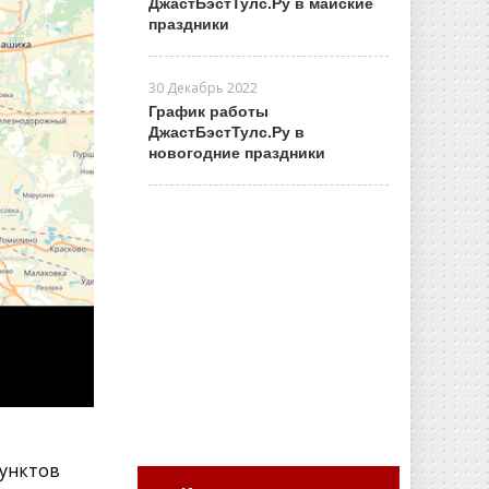
ДжастБэстТулс.Ру в майские
праздники
30 Декабрь 2022
График работы
ДжастБэстТулс.Ру в
новогодние праздники
пунктов