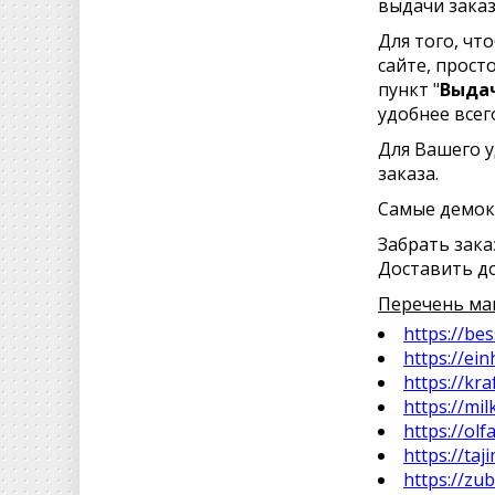
выдачи зака
Для того, чт
сайте, прост
пункт "
Выдач
удобнее всег
Для Вашего у
заказа.
Самые демок
Забрать заказ
Доставить до
Перечень ма
https://be
https://ein
https://kra
https://mil
https://olf
https://taj
https://zu