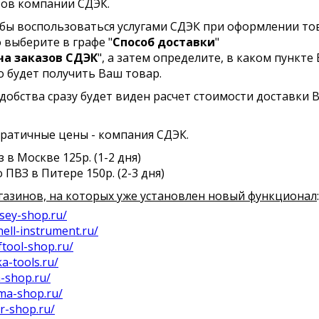
зов компании СДЭК.
обы воспользоваться услугами СДЭК при оформлении то
о выберите в графе "
Способ доставки
"
а заказов СДЭК
", а затем определите, в каком пункте
о будет получить Ваш товар.
добства сразу будет виден расчет стоимости доставки 
ратичные цены - компания СДЭК.
 в Москве 125р. (1-2 дня)
 ПВЗ в Питере 150р. (2-3 дня)
газинов, на которых уже установлен новый функционал
:
ssey-shop.ru/
hell-instrument.ru/
ftool-shop.ru/
ka-tools.ru/
a-shop.ru/
ima-shop.ru/
br-shop.ru/